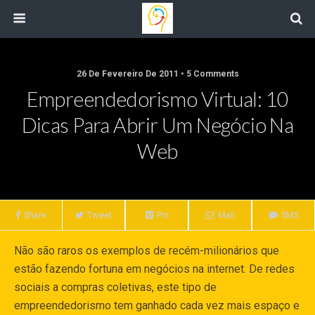
26 De Fevereiro De 2011 • 5 Comments
Empreendedorismo Virtual: 10
Dicas Para Abrir Um Negócio Na
Web
Share
Tweet
Pin
Mail
SMS
Não são raros os exemplos de recém-milionários que
estão fazendo fortuna em negócios na internet. De redes
sociais a compras coletivas, este tipo de
empreendedorismo tem ganhado cada vez mais espaço e