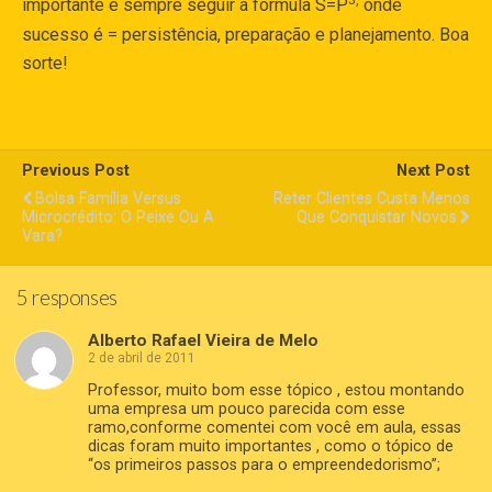
3,
importante é sempre seguir a fórmula S=P
onde
sucesso é = persistência, preparação e planejamento. Boa
sorte!
Previous Post
Next Post
Bolsa Família Versus
Reter Clientes Custa Menos
Microcrédito: O Peixe Ou A
Que Conquistar Novos
Vara?
5 responses
Alberto Rafael Vieira de Melo
2 de abril de 2011
Professor, muito bom esse tópico , estou montando
uma empresa um pouco parecida com esse
ramo,conforme comentei com você em aula, essas
dicas foram muito importantes , como o tópico de
“os primeiros passos para o empreendedorismo”;