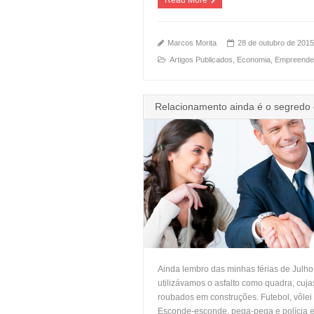
Read More
Marcos Morita
28 de outubro de 2015
Artigos Publicados
,
Economia
,
Empreende
Relacionamento ainda é o segredo
Ainda lembro das minhas férias de Julho
utilizávamos o asfalto como quadra, cuja
roubados em construções. Futebol, vôlei 
Esconde-esconde, pega-pega e polícia e