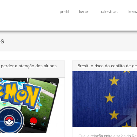
perfil
livros
palestras
trei
os
o perder a atenção dos alunos
Brexit: o risco do conflito de 
Qual a relação entre a saída do R