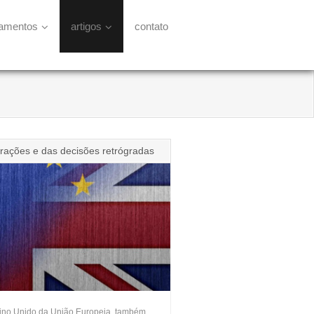
namentos
artigos
contato
gerações e das decisões retrógradas
eino Unido da União Europeia, também