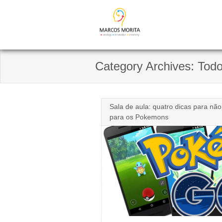
Skip
to
content
Category Archives: Tod
Sala de aula: quatro dicas para nã
para os Pokemons