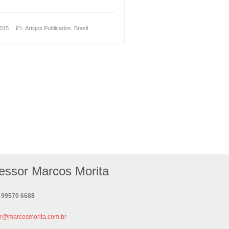
2015
Artigos Publicados
,
Brasil
essor Marcos Morita
| 99570 6688
or@marcosmorita.com.br