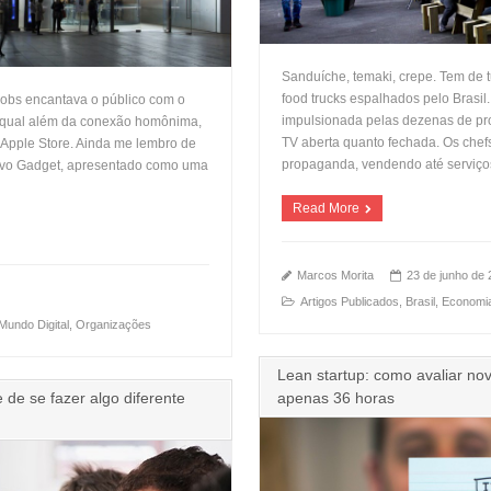
Sanduíche, temaki, crepe. Tem de
food trucks espalhados pelo Brasil
Jobs encantava o público com o
impulsionada pelas dezenas de pro
o qual além da conexão homônima,
TV aberta quanto fechada. Os chef
 Apple Store. Ainda me lembro de
propaganda, vendendo até serviço
 novo Gadget, apresentado como uma
Read More
Marcos Morita
23 de junho de
Artigos Publicados
,
Brasil
,
Economi
Mundo Digital
,
Organizações
Lean startup: como avaliar n
de se fazer algo diferente
apenas 36 horas