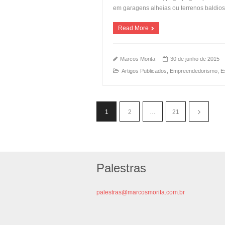
em garagens alheias ou terrenos baldio
Read More
Marcos Morita
30 de junho de 2015
Artigos Publicados
,
Empreendedorismo
,
E
1
2
…
21
Palestras
palestras@marcosmorita.com.br