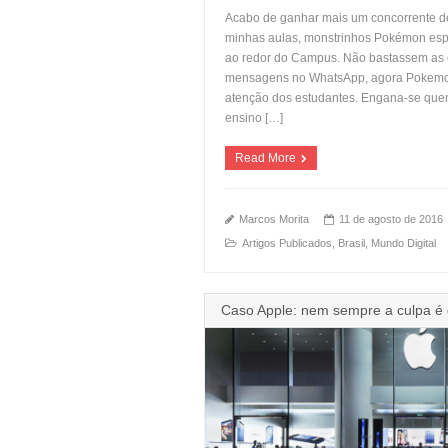
Acabo de ganhar mais um concorrente de
minhas aulas, monstrinhos Pokémon esp
ao redor do Campus. Não bastassem as c
mensagens no WhatsApp, agora Pokemo
atenção dos estudantes. Engana-se que
ensino […]
Read More
Marcos Morita
11 de agosto de 2016
Artigos Publicados
,
Brasil
,
Mundo Digital
Caso Apple: nem sempre a culpa é 