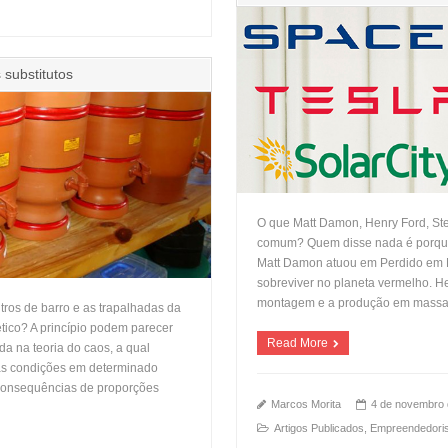
 substitutos
O que Matt Damon, Henry Ford, Ste
comum? Quem disse nada é porque
Matt Damon atuou em Perdido em M
sobreviver no planeta vermelho. H
montagem e a produção em massa
ltros de barro e as trapalhadas da
ético? A princípio podem parecer
Read More
a na teoria do caos, a qual
s condições em determinado
 consequências de proporções
Marcos Morita
4 de novembro 
Artigos Publicados
,
Empreendedori