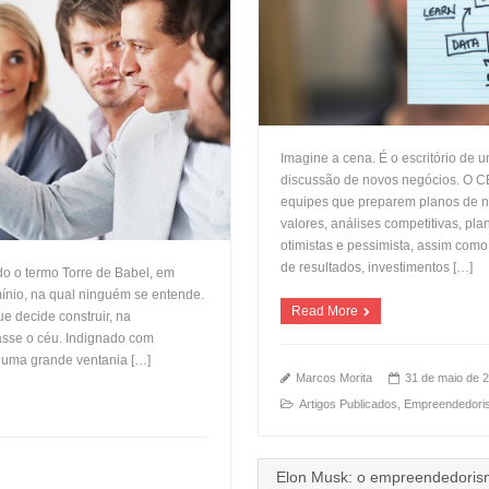
Imagine a cena. É o escritório de
discussão de novos negócios. O CEO
equipes que preparem planos de n
valores, análises competitivas, pl
otimistas e pessimista, assim como
de resultados, investimentos […]
ado o termo Torre de Babel, em
ínio, na qual ninguém se entende.
Read More
ue decide construir, na
asse o céu. Indignado com
 uma grande ventania […]
Marcos Morita
31 de maio de 
Artigos Publicados
,
Empreendedori
Elon Musk: o empreendedorism