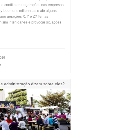
e o conflito entre gerações nas empresas
y-boomers, millennials e até alguns
omo gerações X, Y e Z? Temas
im interligar-se e provocar situações
2016
a
 de administração dizem sobre eles?