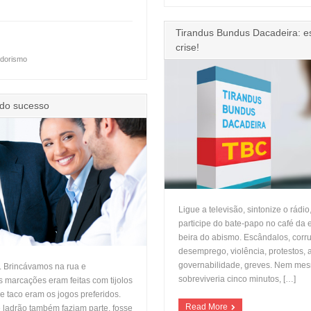
Tirandus Bundus Dacadeira: e
crise!
dorismo
 do sucesso
Ligue a televisão, sintonize o rádio
participe do bate-papo no café da 
beira do abismo. Escândalos, corrup
desemprego, violência, protestos,
governabilidade, greves. Nem mesm
. Brincávamos na rua e
sobreviveria cinco minutos, […]
s marcações eram feitas com tijolos
e taco eram os jogos preferidos.
Read More
 ladrão também faziam parte, fosse