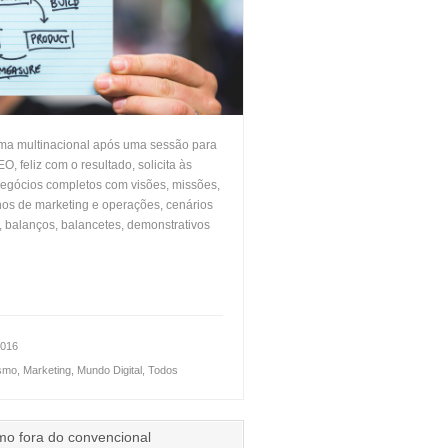
 uma multinacional após uma sessão para
, feliz com o resultado, solicita às
egócios completos com visões, missões,
anos de marketing e operações, cenários
, balanços, balancetes, demonstrativos
2016
smo
,
Marketing
,
Mundo Digital
,
Todos
o fora do convencional