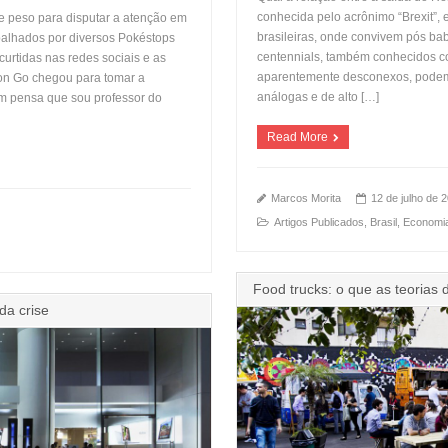
conhecida pelo acrônimo “Brexit”, 
 peso para disputar a atenção em
brasileiras, onde convivem pós bab
alhados por diversos Pokéstops
centennials, também conhecidos c
urtidas nas redes sociais e as
aparentemente desconexos, podem s
n Go chegou para tomar a
análogas e de alto […]
m pensa que sou professor do
Read More
Marcos Morita
12 de julho de 
Artigos Publicados
,
Brasil
,
Economi
Food trucks: o que as teorias
da crise