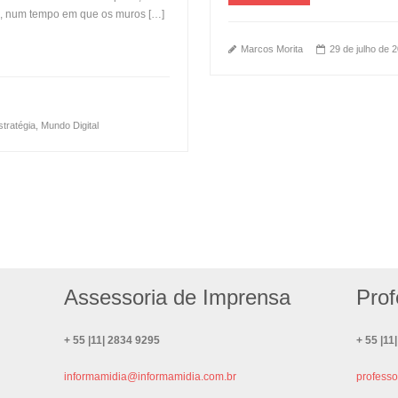
s, num tempo em que os muros […]
Marcos Morita
29 de julho de 
stratégia
,
Mundo Digital
Assessoria de Imprensa
Prof
+ 55 |11| 2834 9295
+ 55 |11
informamidia@informamidia.com.br
profess