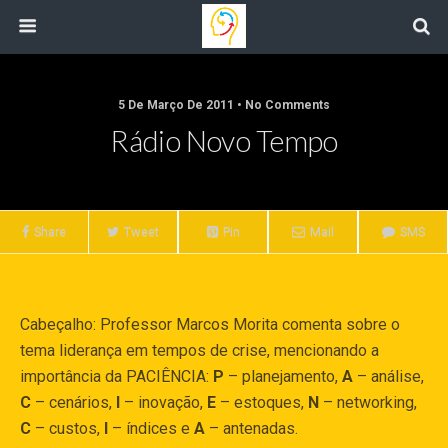
5 De Março De 2011 • No Comments
Rádio Novo Tempo
Share
Tweet
Pin
Mail
SMS
Cabeçalho: Professor Marcos Morita comenta sobre o
tema liderança em tempos de crise, mencionando a
importância da PACIÊNCIA:
P
– planejamento,
A
– análise,
C
– cenários,
I
– inovação,
E
– estoques,
N
– networking,
C
– custos,
I
– índices e
A
– antenadas.