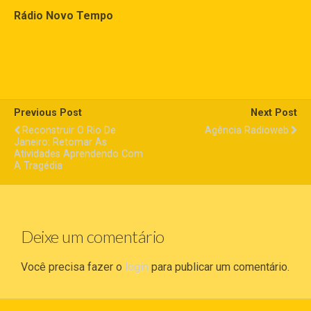
Rádio Novo Tempo
Previous Post
Next Post
Reconstruir O Rio De
Agência Radioweb
Janeiro: Retomar As
Atividades Aprendendo Com
A Tragédia
Deixe um comentário
Você precisa fazer o
login
para publicar um comentário.