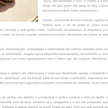
Tijuca, que trouxeram o circo, o cinema e a tec
fôlego até para quem não gosta de folia. Coloc
que podemos extrair destas agremiações.
Enredo: proveniente do verbo enredar, significa l
história, seria o ato de juntar as ações nu
o Carnaval, o qual guiará o tema, a fabricação das fantasias, as alegorias e a
o enredo. Já pensou quantas empresas encontram dificuldades em alinhar os objet
ção, movimentação, compactação e uniformidade são critérios avaliados pelos jur
s de penalização. Imagine agora integrantes desentrosados, desconfiados e des
mpresas com clima organizacional ruim e líderes que não inspiram, dificilmen
antasia e bailado são critérios para o casal que literalmente carrega o estandart
u agremiação, por ela doando parte de seu tempo e dedicação. Impensável seria
ez têm seus empregos garantidos enquanto convenientes às empresas. Neste cená
de samba, cujo objetivo é acompanhar o canto e conduzir o ritmo do desfile. Va
itamente para de tocar, deixando só o cavaquinho e a voz dos puxadores. Apes
 podendo a bateria retornar ao ponto errado da letra. Num ano que promete s