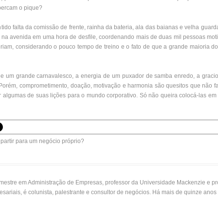
 percam o pique?
tido falta da comissão de frente, rainha da bateria, ala das baianas e velha gua
s na avenida em uma hora de desfile, coordenando mais de duas mil pessoas mo
iam, considerando o pouco tempo de treino e o fato de que a grande maioria dos
de um grande carnavalesco, a energia de um puxador de samba enredo, a graci
. Porém, comprometimento, doação, motivação e harmonia são quesitos que não 
r algumas de suas lições para o mundo corporativo. Só não queira colocá-las em pr
e partir para um negócio próprio?
mestre em Administração de Empresas, professor da Universidade Mackenzie e pro
esariais, é colunista, palestrante e consultor de negócios. Há mais de quinze an