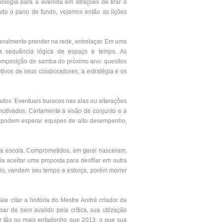
nologia para a avenida em atrações de tirar o
ado o pano de fundo, vejamos então as lições
iteralmente prender na rede, entrelaçar. Em uma
ma sequência lógica de espaço e tempo. As
 composição do samba do próximo ano: quesitos
ivos de seus colaboradores, a estratégia e os
ados. Eventuais buracos nas alas ou alterações
motivados. Certamente a visão de conjunto e a
te podem esperar equipes de alto desempenho,
e da escola. Comprometidos, em geral nasceram,
 aceitar uma proposta para desfilar em outra
rio, vendem seu tempo e esforço, porém morrer
le citar a história do Mestre André criador da
ar de bem avalido pela crítica, sua utilzação
er tão ou mais enfadonho que 2013, o que sua