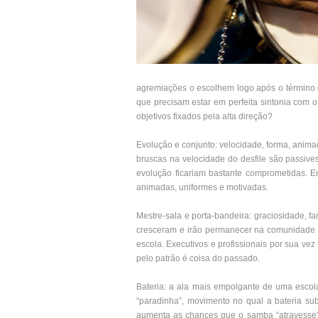
agremiações o escolhem logo após o término d
que precisam estar em perfeita sintonia com 
objetivos fixados pela alta direção?
Evolução e conjunto: velocidade, forma, anima
bruscas na velocidade do desfile são passive
evolução ficariam bastante comprometidas. E
animadas, uniformes e motivadas.
Mestre-sala e porta-bandeira: graciosidade, f
cresceram e irão permanecer na comunidade o
escola. Executivos e profissionais por sua v
pelo patrão é coisa do passado.
Bateria: a ala mais empolgante de uma escola 
“paradinha”, movimento no qual a bateria sub
aumenta as chances que o samba “atravesse”,