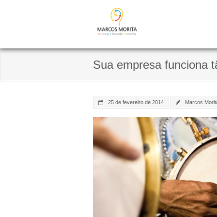
Skip
to
content
Sua empresa funciona 
25 de fevereiro de 2014
Marcos Morit