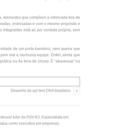
rda, elementos que compõem a intrincada teia de
tivadas, entrosadas e com o mesmo propósito e
 integrantes está ali por vontade própria, sem
osidade de um porta-bandeira, nem queira que
fazem mal a nenhuma equipe. Enfim, ainda que
ática na 4a feira de cinzas. É “atravessar” na
Desenho do up! tem DNA brasileiro
fessor tutor da FGV-RJ. Especialista em
os atua como executivo em empresas