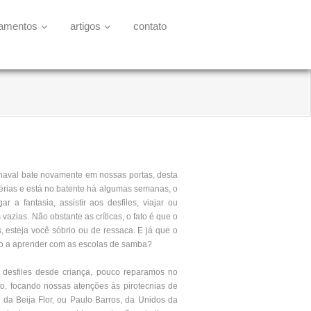
namentos
artigos
contato
naval bate novamente em nossas portas, desta
 férias e está no batente há algumas semanas, o
r a fantasia, assistir aos desfiles, viajar ou
vazias. Não obstante as críticas, o fato é que o
s, esteja você sóbrio ou de ressaca. E já que o
to a aprender com as escolas de samba?
 desfiles desde criança, pouco reparamos no
o, focando nossas atenções às pirotecnias de
 da Beija Flor, ou Paulo Barros, da Unidos da