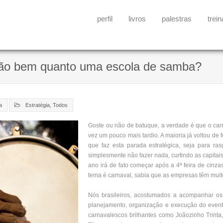
perfil
livros
palestras
trei
tão bem quanto uma escola de samba?
a
Estratégia
,
Todos
Goste ou não de batuque, a verdade é que o car
vez um pouco mais tardio. A maioria já voltou de
que faz esta parada estratégica, seja para rasga
simplesmente não fazer nada, curtindo as capitais 
ano irá de fato começar após a 4ª feira de cinza
tema é carnaval, sabia que as empresas têm mui
Nós brasileiros, acostumados a acompanhar os
planejamento, organização e execução do event
carnavalescos brilhantes como Joãozinho Trinta,