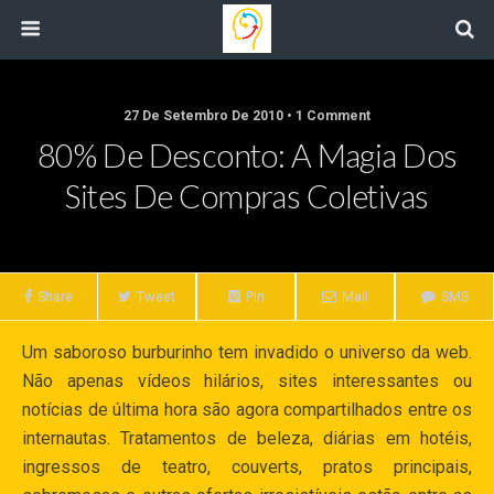
27 De Setembro De 2010 • 1 Comment
80% De Desconto: A Magia Dos
Sites De Compras Coletivas
Share
Tweet
Pin
Mail
SMS
Um saboroso burburinho tem invadido o universo da web.
Não apenas vídeos hilários, sites interessantes ou
notícias de última hora são agora compartilhados entre os
internautas. Tratamentos de beleza, diárias em hotéis,
ingressos de teatro, couverts, pratos principais,