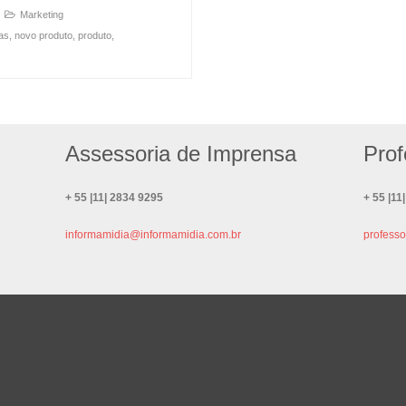
Marketing
as
,
novo produto
,
produto
,
Assessoria de Imprensa
Prof
+ 55 |11| 2834 9295
+ 55 |11
informamidia@informamidia.com.br
profess