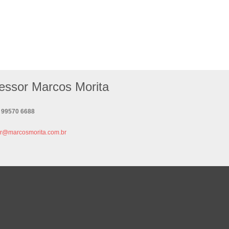
essor Marcos Morita
| 99570 6688
or@marcosmorita.com.br