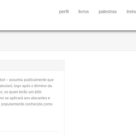
perfil
livros
palestras
trei
ebol – assumiu publicamente que
Jabulani, logo após o término da
o, os quais terão um álibi
o se aplicará aos atacantes e
ria, popularmente conhecida como