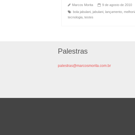
Marcos Morita
9 de agosto de 2010
bola jabulani
,
jabulani
,
lançamento
,
melhori
tecnologia
,
testes
Palestras
palestras@marcosmorita.com.br