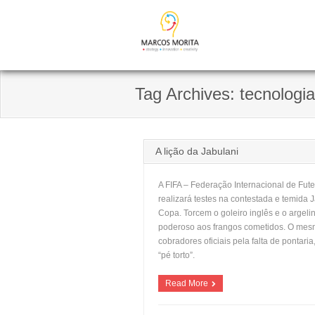
Skip
to
content
Tag Archives: tecnologia
A lição da Jabulani
A FIFA – Federação Internacional de Fut
realizará testes na contestada e temida 
Copa. Torcem o goleiro inglês e o argelin
poderoso aos frangos cometidos. O mesm
cobradores oficiais pela falta de ponta
“pé torto”.
Read More